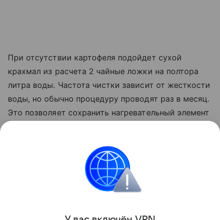
При отсутствии картофеля подойдет сухой
крахмал из расчета 2 чайные ложки на полтора
литра воды. Частота чистки зависит от жесткости
воды, но обычно процедуру проводят раз в месяц.
Это позволяет сохранить нагревательный элемент
в идеальном состоянии и продлить срок службы
техники. Регулярная профилактика предотвращает
поломки прибора и помогает поддерживать
чистоту на кухне без лишних усилий.
Уборка
У вас включ
ён
V
P
N