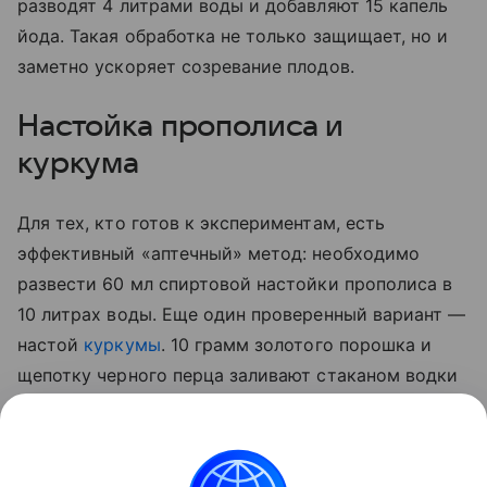
разводят 4 литрами воды и добавляют 15 капель
йода. Такая обработка не только защищает, но и
заметно ускоряет созревание плодов.
Настойка прополиса и
куркума
Для тех, кто готов к экспериментам, есть
эффективный «аптечный» метод: необходимо
развести 60 мл спиртовой настойки прополиса в
10 литрах воды. Еще один проверенный вариант —
настой
куркумы
. 10 грамм золотого порошка и
щепотку черного перца заливают стаканом водки
на сутки. По истечении отведенного 50 мл
полученной вытяжки разводят 5 литрами воды и
опрыскивают стебли, а также листья с верхней и