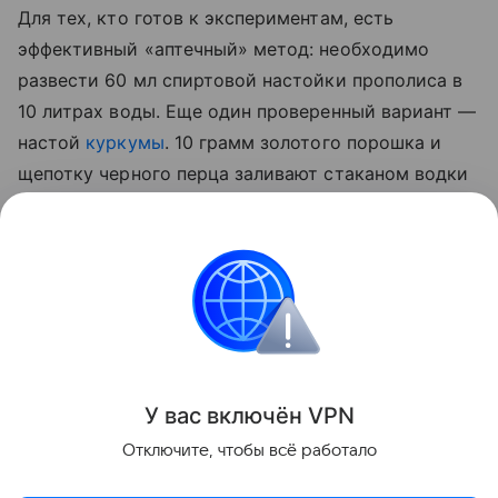
Для тех, кто готов к экспериментам, есть
эффективный «аптечный» метод: необходимо
развести 60 мл спиртовой настойки прополиса в
10 литрах воды. Еще один проверенный вариант —
настой
куркумы
. 10 грамм золотого порошка и
щепотку черного перца заливают стаканом водки
на сутки. По истечении отведенного 50 мл
полученной вытяжки разводят 5 литрами воды и
опрыскивают стебли, а также листья с верхней и
нижней стороны.
Сад и огород
У вас включ
ён
V
P
N
Поделиться
Отключите, чтобы всё работало