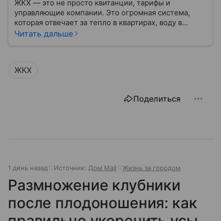
ЖКХ — это не просто квитанции, тарифы и
управляющие компании. Это огромная система,
которая отвечает за тепло в квартирах, воду в
кране, освещение улиц и чистоту во дворах.
Читать дальше
ЖКХ
Поделиться
1 день назад
Источник:
Дом Mail
Жизнь за городом
Размножение клубники
после плодоношения: как
правильно укоренить усы