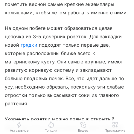
пометить весной самые крепкие экземпляры
колышками, чтобы летом работать именно с ними.
На одном побеге может образоваться целая
цепочка из 3–5 дочерних розеток. Для закладки
новой
грядки
подходят только первые две,
которые расположены ближе всего к
материнскому кусту. Они самые крупные, имеют
развитую корневую систему и закладывают
больше плодовых почек. Все, что идет дальше по
усу, необходимо обрезать, поскольку эти слабые
отростки только высасывают соки из главного
растения.
Укоренять розетки можно прямо в открытый
грунт. Для этого их прижимают к земле обычной
Актуальное
Топ дня
Видео
Приложение