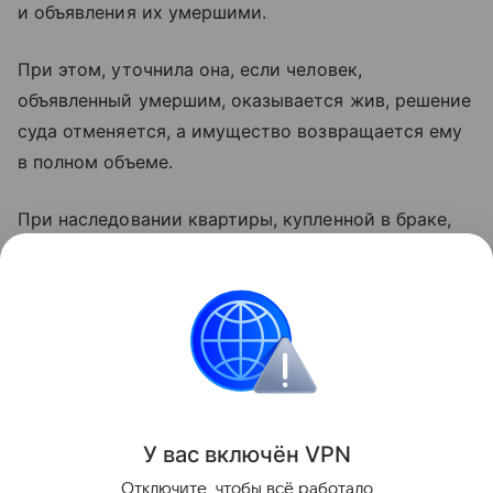
и объявления их умершими.
При этом, уточнила она, если человек,
объявленный умершим, оказывается жив, решение
суда отменяется, а имущество возвращается ему
в полном объеме.
При наследовании квартиры, купленной в браке,
независимо от наличия завещания, долю
умершего всегда наследует второй супруг,
добавила Мангутова.
Закон и право
Поделиться
У вас включ
ён
V
P
N
Отключите, чтобы всё работало