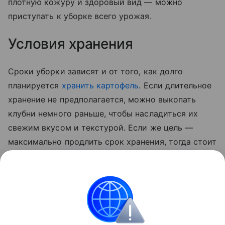
плотную кожуру и здоровый вид — можно
приступать к уборке всего урожая.
Условия хранения
Сроки уборки зависят и от того, как долго
планируется
хранить картофель
. Если длительное
хранение не предполагается, можно выкопать
клубни немного раньше, чтобы насладиться их
свежим вкусом и текстурой. Если же цель —
максимально продлить срок хранения, тогда стоит
дождаться полного созревания овоща. В этом
случае картофель будет лучше храниться,
сохраняя свои питательные свойства в течение
всей зимы.