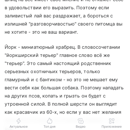
в удовольствии его выразить. Поэтому если
заливистый лай вас раздражает, а бороться с
излишней "разговорчивостью" своего питомца вы
не хотите - это не ваш вариант.
Йорк - миниатюрный храбрец. В словосочетании
"йоркширский терьер" главное слово всё же
"терьер". Это самый настоящий родственник
серьезных охотничьих терьеров, только
гламурный и с бантиком - но это не мешает ему
вести себя как большая собака. Поэтому нападать
на других псов, копать и грызть он будет с
утроенной силой. В полной шерсти он выглядит
как красавчик из 60-х, но если у вас нет желания
заниматься уходом, то стильная стрижка - ваше
Актуальное
Топ дня
Видео
Приложение
всё.