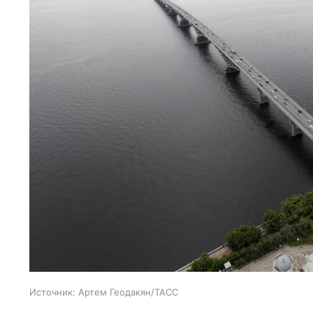
Источник:
Артем Геодакян/ТАСС