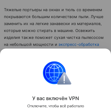
Тяжелые портьеры на окнах и тюль со временем
покрываются большим количеством пыли. Лучше
заменить их на легкие занавески из материалов,
которые можно стирать в машине. Освежить
изделия также поможет сухая чистка пылесосом
на небольшой мощности и
экспресс-обработка
раствором с добавлением эфирных масел. Другой
способ — использовать пароочиститель, который
поможет удалить загрязнения и избавиться от
вредоносных бактерий и пылевых клещей.
Уборка
У вас включ
ён
V
P
N
Поделиться
Отключите, чтобы всё работало