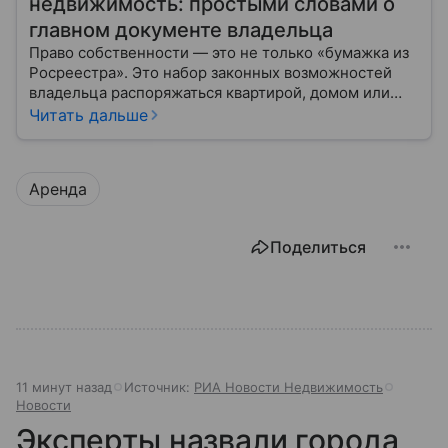
недвижимость: простыми словами о
главном документе владельца
Право собственности — это не только «бумажка из
Росреестра». Это набор законных возможностей
владельца распоряжаться квартирой, домом или
участком: жить, сдавать, продавать, дарить,
Читать дальше
закладывать.
Аренда
Поделиться
11 минут назад
Источник:
РИА Новости Недвижимость
Новости
Эксперты назвали города