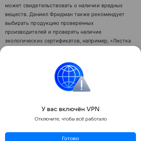
может свидетельствовать о наличии вредных
веществ. Даниил Фридман также рекомендует
выбирать продукцию проверенных
производителей и проверять наличие
экологических сертификатов, например, «Листка
жизни». Это поможет удостовериться в
безопасности материала. Кроме того,
качественное покрытие имеет ровную
поверхность без дефектов и четкий рисунок.
Идеи ремонта
У вас включ
ён
V
P
N
Поделиться
Отключите, чтобы всё работало
Готово