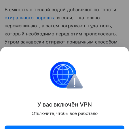
В емкость с теплой водой добавляют по горсти
стирального порошка
и соли, тщательно
перемешивают, а затем погружают туда тюль,
который необходимо перед этим прополоскать.
Утром занавески стирают привычным способом.
Другой вариант — замочить уже постиранный
тюль в воде с добавлением соли на четверть часа.
После чего можно повесить слегка отжатые
занавески на
окно
.
Уборка
У вас включ
ён
V
P
N
Поделиться
Отключите, чтобы всё работало