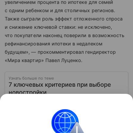
увеличением процента по ипотеке для семей
с одним ребенком и для столичных регионов.
Также сыграли роль эффект отложенного спроса
и снижение ключевой ставки: не исключено,
что покупатели наконец поверили в возможность
рефинансирования ипотеки в недалеком
будущем», — прокомментировал гендиректор
«Мира квартир» Павел Луценко.
Узнать больше по теме
7 ключевых критериев при выборе
новостройки
Выбор новостройки требует внимания к деталям: от
репутации застройщика до инфраструктуры района
Читать дальше