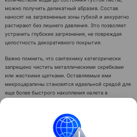
можно получить деликатный абразив. Состав
наносят на загрязненные зоны губкой и аккуратно
растирают без лишнего давления. Это позволяет
устранить глубокие загрязнения, не повреждая
целостность декоративного покрытия.
Важно помнить, что сантехнику категорически
запрещено чистить металлическими скребками
или жесткими щетками. Оставляемые ими
микроцарапины становятся идеальной средой для
еще более быстрого накопления налета в
будущем. Использование мягких материалов и
регулярная профилактическая обработка позволят
смесителям выглядеть безупречно без лишних
трат и усилий.