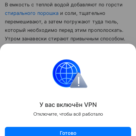
В емкость с теплой водой добавляют по горсти
стирального порошка
и соли, тщательно
перемешивают, а затем погружают туда тюль,
который необходимо перед этим прополоскать.
Утром занавески стирают привычным способом.
Другой вариант — замочить уже постиранный
тюль в воде с добавлением соли на четверть часа.
После чего можно повесить слегка отжатые
занавески на
окно
.
Уборка
У вас включ
ён
V
P
N
Поделиться
Отключите, чтобы всё работало
Готово