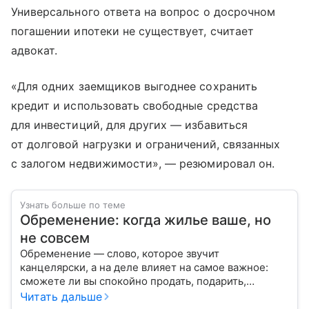
Универсального ответа на вопрос о досрочном
погашении ипотеки не существует, считает
адвокат.
«Для одних заемщиков выгоднее сохранить
кредит и использовать свободные средства
для инвестиций, для других — избавиться
от долговой нагрузки и ограничений, связанных
с залогом недвижимости», — резюмировал он.
Узнать больше по теме
Обременение: когда жилье ваше, но
не совсем
Обременение — слово, которое звучит
канцелярски, а на деле влияет на самое важное:
сможете ли вы спокойно продать, подарить,
заложить или даже иногда нормально пользоваться
Читать дальше
квартирой, домом или участком.