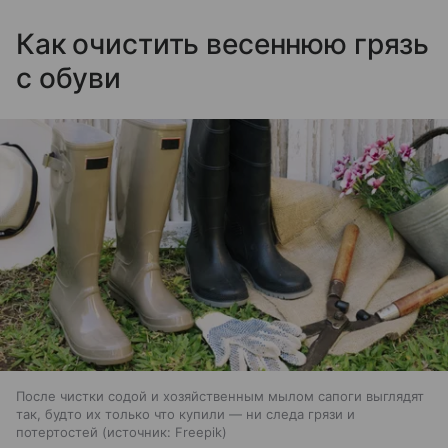
Как очистить весеннюю грязь
с обуви
После чистки содой и хозяйственным мылом сапоги выглядят
так, будто их только что купили — ни следа грязи и
потертостей
источник:
Freepik