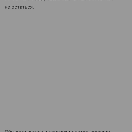
не остаться.
Обычные пугала и ленточки против дроздов