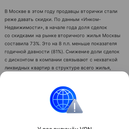
В Москве в этом году продавцы вторички стали
реже давать скидки. По данным «Инком-
Недвижимости», в начале года доля сделок
со скидками на рынке вторичного жилья Москвы
составила 73%. Это на 8 п.п. меньше показателя
годичной давности (81%). Снижение доли сделок
с дисконтом в компании связывают с нехваткой
ликвидных квартир в структуре всего жилья,
выставленного на продажу. В условиях
ограниченного выбора покупатели вынуждены
идти на условия собственников.
Городская недвижимость
Поделиться