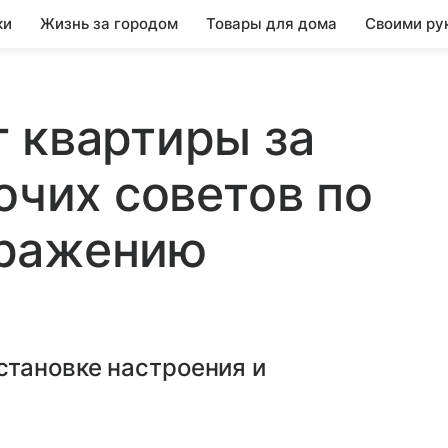
ки
Жизнь за городом
Товары для дома
Своими ру
 квартиры за
очих советов по
бражению
тановке настроения и