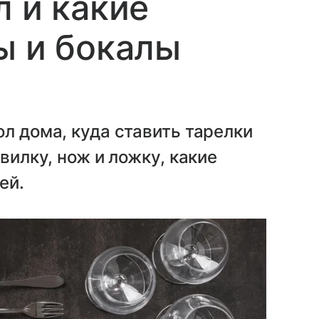
л и какие
ы и бокалы
л дома, куда ставить тарелки
вилку, нож и ложку, какие
ей.