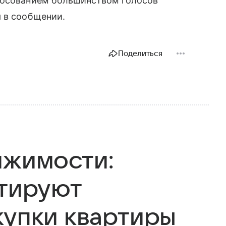
лосованием большинством голосов
я в сообщении.
Поделиться
ижимости:
нтируют
купки квартиры