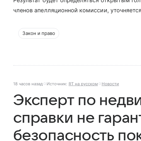
Результат будет определяться открытым го
членов апелляционной комиссии, уточняетс
Закон и право
18 часов назад
Источник:
RT на русском
Новости
Эксперт по недв
справки не гара
безопасность по