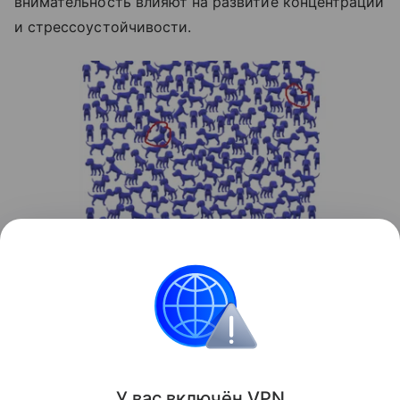
внимательность влияют на развитие концентрации
и стрессоустойчивости.
Источник:
соцсети
Головоломки
У вас включ
ён
V
P
N