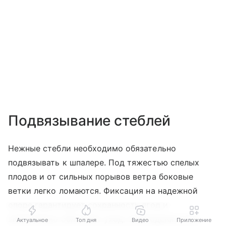
Подвязывание стеблей
Нежные стебли необходимо обязательно
подвязывать к шпалере. Под тяжестью спелых
плодов и от сильных порывов ветра боковые
ветки легко ломаются. Фиксация на надежной
опоре гарантирует сохранность ягод и
значительно облегчает уход. Соблюдение этих
Актуальное
Топ дня
Видео
Приложение