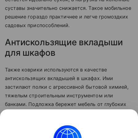
суставы значительно снижается. Такое мобильное
решение гораздо практичнее и легче громоздких
садовых приспособлений.
Антискользящие вкладыши
для шкафов
Также коврики используются в качестве
антискользящих вкладышей в шкафах. Ими
застилают полки с агрессивной бытовой химией,
тяжелым строительным инструментом или
банками. Подложка бережет мебель от глубоких
царапин и случайных протечек жидкостей. Если
вкладыш испачкался, его гораздо проще вынуть и
помыть отдельно, чем тратить время на полную