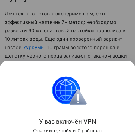
Для тех, кто готов к экспериментам, есть
эффективный «аптечный» метод: необходимо
развести 60 мл спиртовой настойки прополиса в
10 литрах воды. Еще один проверенный вариант —
настой
куркумы
. 10 грамм золотого порошка и
щепотку черного перца заливают стаканом водки
на сутки. По истечении отведенного 50 мл
полученной вытяжки разводят 5 литрами воды и
опрыскивают стебли, а также листья с верхней и
нижней стороны.
Сад и огород
У вас включ
ён
V
P
N
Поделиться
Отключите, чтобы всё работало