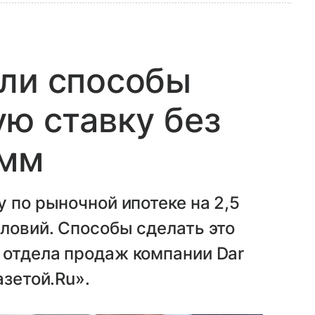
али способы
ую ставку без
амм
 по рыночной ипотеке на 2,5
ловий. Способы сделать это
 отдела продаж компании Dar
азетой.Ru».