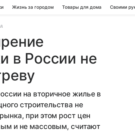
ки
Жизнь за городом
Товары для дома
Своими ру
од
ирение
и в России не
греву
оссии на вторичное жилье в
щного строительства не
рынка, при этом рост цен
ным и не массовым, считают