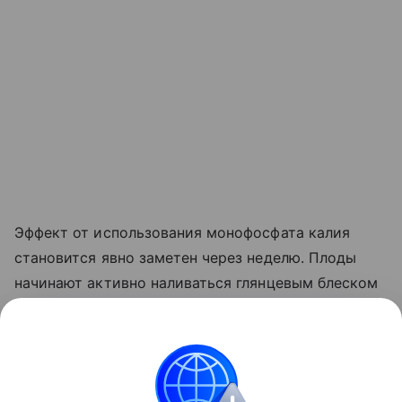
Эффект от использования монофосфата калия
становится явно заметен через неделю. Плоды
начинают активно наливаться глянцевым блеском
и краснеть прямо на ветке. Куст прекращает
выпускать лишние
пасынки
, сосредоточив всю
свою силу на том, чтобы дать урожайю
возможность нормально вызреть.