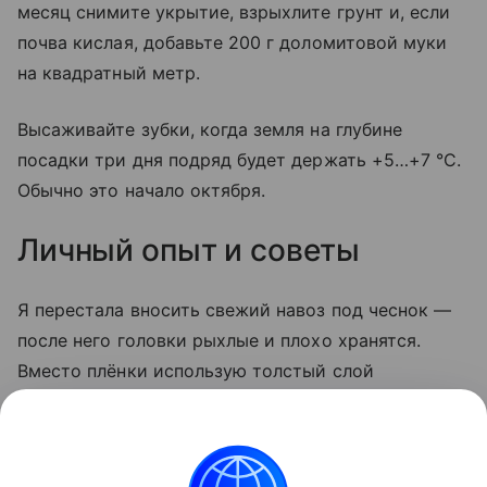
месяц снимите укрытие, взрыхлите грунт и, если
почва кислая, добавьте 200 г доломитовой муки
на квадратный метр.
Высаживайте зубки, когда земля на глубине
посадки три дня подряд будет держать +5…+7 °C.
Обычно это начало октября.
Личный опыт и советы
Я перестала вносить свежий навоз под чеснок —
после него головки рыхлые и плохо хранятся.
Вместо плёнки использую толстый слой
скошенной травы: земля дышит, а сорняки не
растут. И обязательно проверяю кислотность
лакмусовой бумажкой — на кислых грядках