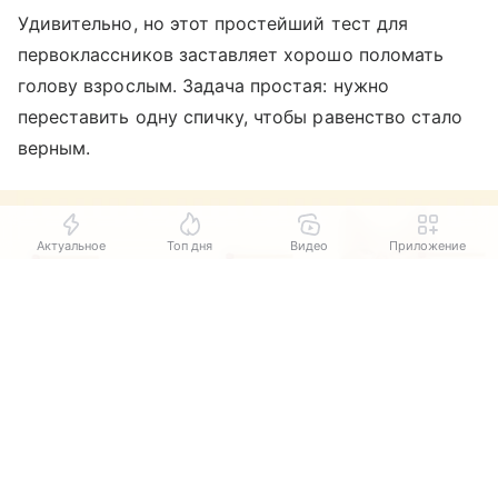
Удивительно, но этот простейший тест для
первоклассников заставляет хорошо поломать
голову взрослым. Задача простая: нужно
переставить одну спичку, чтобы равенство стало
верным.
Актуальное
Топ дня
Видео
Приложение
Выберите комментарий
Выберите комментарий
Выберите комментарий
Информация полезная и актуальная
Информация полезная и актуальная
Информация полезная и актуальная
Заголовок вводит в заблуждение
Заголовок вводит в заблуждение
Заголовок вводит в заблуждение
Материал содержит неполные данные
Материал содержит неполные данные
Материал содержит неполные данные