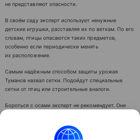
не представляют опасности.
В своём саду эксперт использует ненужные
детские игрушки, расставляя их по веткам. По его
словам, птицы опасаются таких предметов,
особенно если периодически менять
их расположение.
Самым надёжным способом защиты урожая
Туманов назвал сетки. Подойдут специальные
сетки от птиц или строительные аналоги.
Бороться с осами эксперт не рекомендует. Они
помогают саду, уничтожая вредителей, а здоровые
плоды повредить не могут, поскольку
не прокусывают их оболочку.