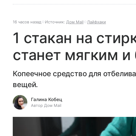
16 часов назад
Источник:
Дом Mail
Лайфхаки
1 стакан на стир
станет мягким 
Копеечное средство для отбелива
вещей.
Галина Кобец
Автор Дом Mail