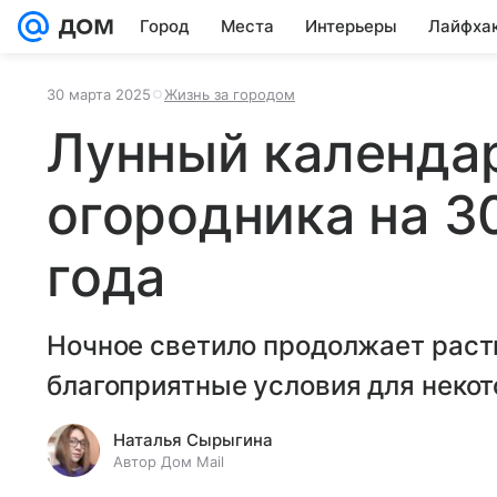
Город
Места
Интерьеры
Лайфха
30 марта 2025
Жизнь за городом
Лунный календар
огородника на 3
года
Ночное светило продолжает расти
благоприятные условия для некот
Наталья Сырыгина
Автор Дом Mail