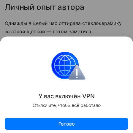
Личный опыт автора
Однажды я целый час оттирала стеклокерамику
жёсткой щёткой — потом заметила
микроцарапины, и грязь стала скапливаться
быстрее. С тех пор пользуюсь только мягкой
стороной губки и содой. Теперь плита выглядит
опрятно даже после самых «бурных» блюд.
Кухня
У вас включ
ён
V
P
N
Поделиться
Отключите, чтобы всё работало
Готово
Актуальное
Топ дня
Видео
Приложение