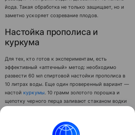
йода. Такая обработка не только защищает, но и
заметно ускоряет созревание плодов.
Настойка прополиса и
куркума
Для тех, кто готов к экспериментам, есть
эффективный «аптечный» метод: необходимо
развести 60 мл спиртовой настойки прополиса в
10 литрах воды. Еще один проверенный вариант —
настой
куркумы
. 10 грамм золотого порошка и
щепотку черного перца заливают стаканом водки
на сутки. По истечении отведенного 50 мл
полученной вытяжки разводят 5 литрами воды и
опрыскивают стебли, а также листья с верхней и
нижней стороны.