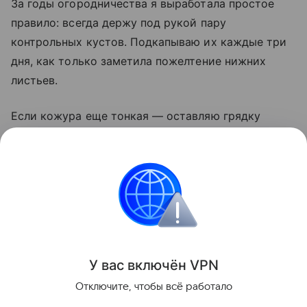
За годы огородничества я выработала простое
правило: всегда держу под рукой пару
контрольных кустов. Подкапываю их каждые три
дня, как только заметила пожелтение нижних
листьев.
Если кожура еще тонкая — оставляю грядку
на неделю. И никогда не убираю картофель
в дождь: мокрые клубни гниют даже в идеальном
погребе. Сушка на солнце — лучший дезинфектор,
этим пренебрегать нельзя.
Сад и огород
У вас включ
ён
V
P
N
Поделиться
Отключите, чтобы всё работало