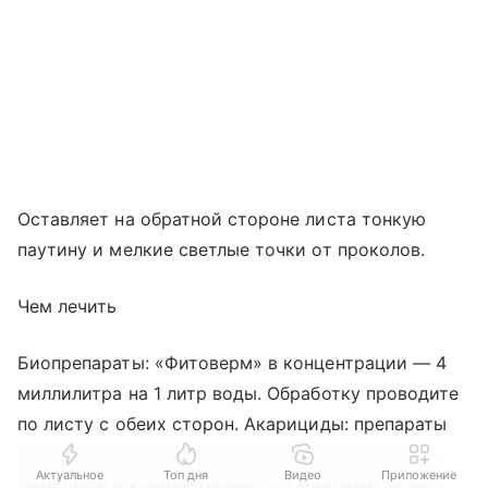
Оставляет на обратной стороне листа тонкую
паутину и мелкие светлые точки от проколов.
Чем лечить
Биопрепараты: «Фитоверм» в концентрации — 4
миллилитра на 1 литр воды. Обработку проводите
по листу с обеих сторон. Акарициды: препараты
на основе спиродиклофена, например «Envidor»,
Актуальное
Топ дня
Видео
Приложение
разводите в концентрации 2−3 миллилитра на 5