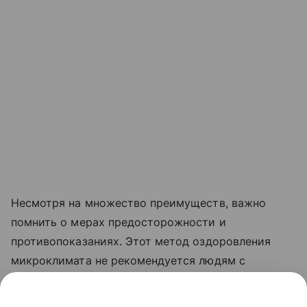
Несмотря на множество преимуществ, важно
помнить о мерах предосторожности и
противопоказаниях. Этот метод оздоровления
микроклимата не рекомендуется людям с
бронхиальной астмой и серьезными
заболеваниями легких. Воздержаться от