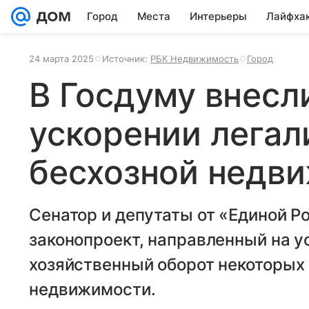
Город
Места
Интерьеры
Лайфха
24 марта 2025
Источник:
РБК Недвижимость
Город
В Госдуму внесл
ускорении легал
бесхозной недв
Сенатор и депутаты от «Единой Р
законопроект, направленный на у
хозяйственный оборот некоторых
недвижимости.