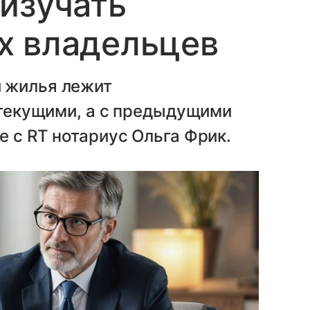
изучать
х владельцев
 жилья лежит
с текущими, а с предыдущими
е с RT нотариус Ольга Фрик.