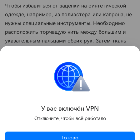
Чтобы избавиться от зацепки на синтетической
одежде, например, из полиэстера или капрона, не
нужны специальные инструменты. Необходимо
расположить торчащую нить между большим и
указательным пальцами обеих рук. Затем ткань
мягко растягивают в противоположных
направлениях, пока нить не встанет на место.
После этого рекомендуется повернуть
вещь
на 90
градусов и повторить растяжение.
Лайфхаки
У вас включ
ён
V
P
N
Поделиться
Отключите, чтобы всё работало
Готово