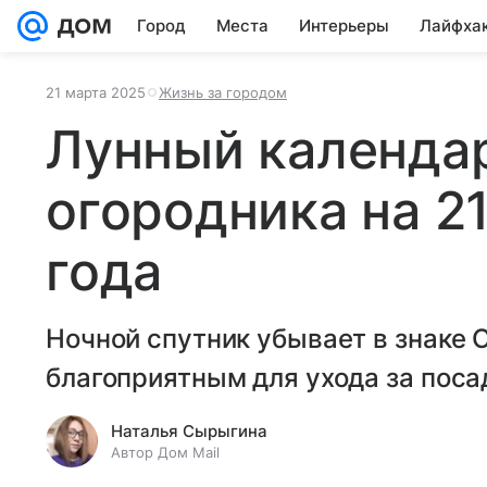
Город
Места
Интерьеры
Лайфха
21 марта 2025
Жизнь за городом
Лунный календар
огородника на 2
года
Ночной спутник убывает в знаке 
благоприятным для ухода за поса
Наталья Сырыгина
Автор Дом Mail