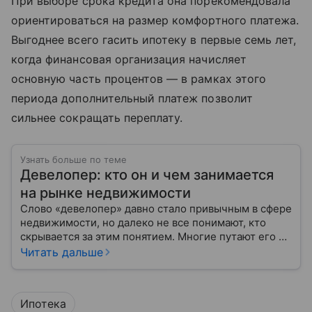
При выборе срока кредита она порекомендовала
ориентироваться на размер комфортного платежа.
Выгоднее всего гасить ипотеку в первые семь лет,
когда финансовая организация начисляет
основную часть процентов — в рамках этого
периода дополнительный платеж позволит
сильнее сокращать переплату.
Узнать больше по теме
Девелопер: кто он и чем занимается
на рынке недвижимости
Слово «девелопер» давно стало привычным в сфере
недвижимости, но далеко не все понимают, кто
скрывается за этим понятием. Многие путают его с
застройщиком, думая, что это одно и то же. На
Читать дальше
самом деле девелопер — это куда более широкое
понятие.
Ипотека