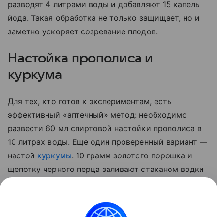
разводят 4 литрами воды и добавляют 15 капель
йода. Такая обработка не только защищает, но и
заметно ускоряет созревание плодов.
Настойка прополиса и
куркума
Для тех, кто готов к экспериментам, есть
эффективный «аптечный» метод: необходимо
развести 60 мл спиртовой настойки прополиса в
10 литрах воды. Еще один проверенный вариант —
настой
куркумы
. 10 грамм золотого порошка и
щепотку черного перца заливают стаканом водки
на сутки. По истечении отведенного 50 мл
полученной вытяжки разводят 5 литрами воды и
опрыскивают стебли, а также листья с верхней и