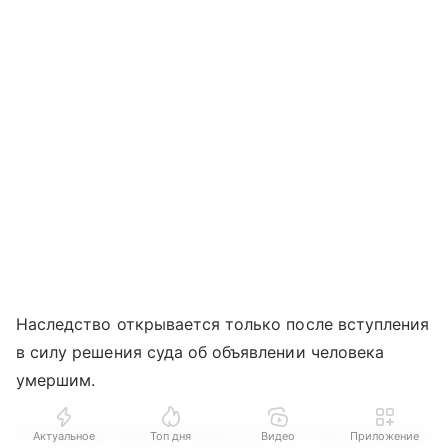
Наследство открывается только после вступления
в силу решения суда об объявлении человека
умершим.
По общему правилу обратиться за этим решением
Актуальное
Топ дня
Видео
Приложение