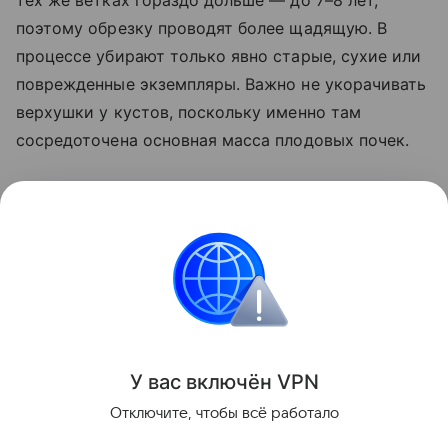
тех же ветках гораздо дольше — до 7–8 лет,
поэтому обрезку проводят более щадящую. В
процессе убирают только явно старые, сухие или
поврежденные экземпляры. Важно не укорачивать
верхушки у кустов, поскольку именно там
сосредоточена основная масса плодовых почек.
Сразу после обрезки растения подкармливают
фосфорно-калийными удобрениями. Это даст
кустам силы восстановиться и уйти в зиму
окрепшими.
Сад и огород
У вас включ
ён
V
P
N
Поделиться
Отключите, чтобы всё работало