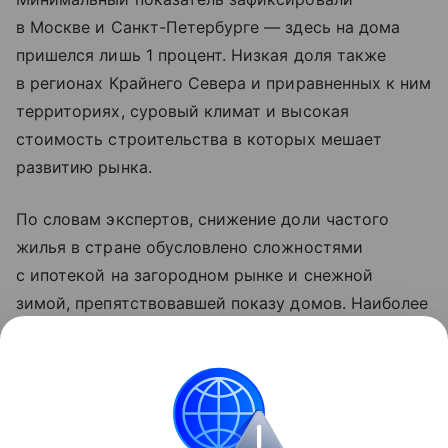
в Москве и Санкт-Петербурге — здесь на дома
пришелся лишь 1 процент. Низкая доля также
в регионах Крайнего Севера и приравненных к ним
территориях, суровый климат и высокая
стоимость строительства в которых мешает
развитию рынка.
По словам экспертов, снижение доли частого
жилья в стране обусловлено сложностями
с ипотекой на загородном рынке и снежной
зимой, препятствовавшей показу домов. Наиболее
сильное снижение произошло в Карачаево-
Черкесии (минус 42 п.п.), Кабардино-Балкарии
(минус 32 п.п.) и Мордовии (минус 30 п.п.).