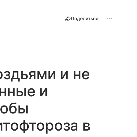
Поделиться
оздьями и не
нные и
собы
тофтороза в