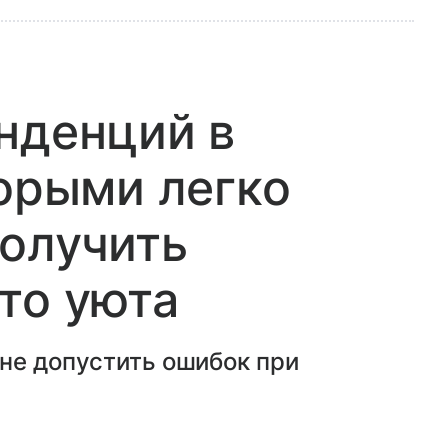
нденций в
торыми легко
олучить
то уюта
не допустить ошибок при