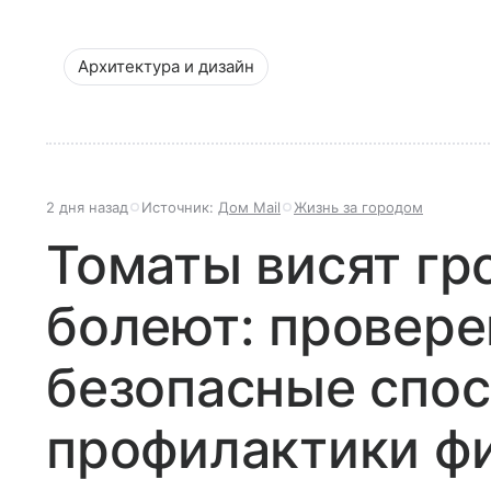
Архитектура и дизайн
2 дня назад
Источник:
Дом Mail
Жизнь за городом
Томаты висят гр
болеют: провере
безопасные спо
профилактики фи