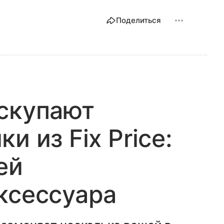
Поделиться
скупают
и из Fix Price:
ей
ксессуара