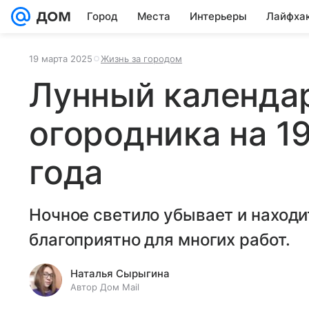
Город
Места
Интерьеры
Лайфха
19 марта 2025
Жизнь за городом
Лунный календар
огородника на 1
года
Ночное светило убывает и находит
благоприятно для многих работ.
Наталья Сырыгина
Автор Дом Mail