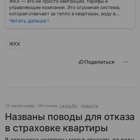
ЖКХ — это не просто квитанции, тарифы и
управляющие компании. Это огромная система,
которая отвечает за тепло в квартирах, воду в
кране, освещение улиц и чистоту во дворах.
Читать дальше
ЖКХ
Поделиться
12 часов назад
Источник:
Lenta.Ru
Новости
Названы поводы для отказа
в страховке квартиры
В страховке квартиры могут отказать по ряду