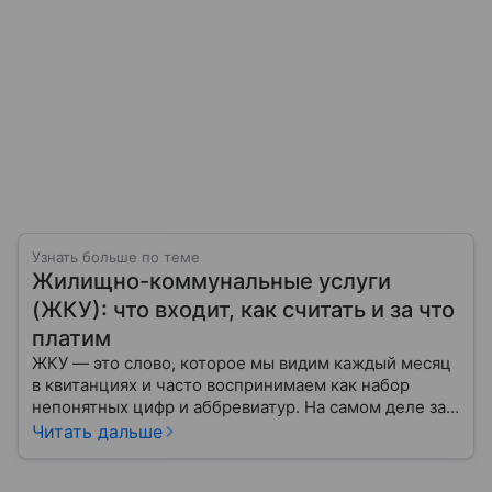
Узнать больше по теме
Жилищно-коммунальные услуги
(ЖКУ): что входит, как считать и за что
платим
ЖКУ — это слово, которое мы видим каждый месяц
в квитанциях и часто воспринимаем как набор
непонятных цифр и аббревиатур. На самом деле за
ним скрывается целая система: от уборки подъезда
Читать дальше
и ремонта лифта до подачи тепла и воды в квартиру.