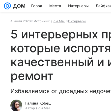
Город
Места
Интерьеры
Лайфха
4 июля 2026
Источник:
Дом Mail
Интерьеры
5 интерьерных п
которые испорт
качественный и
ремонт
Избавляемся от досадных недочет
Галина Кобец
Автор Дом Mail