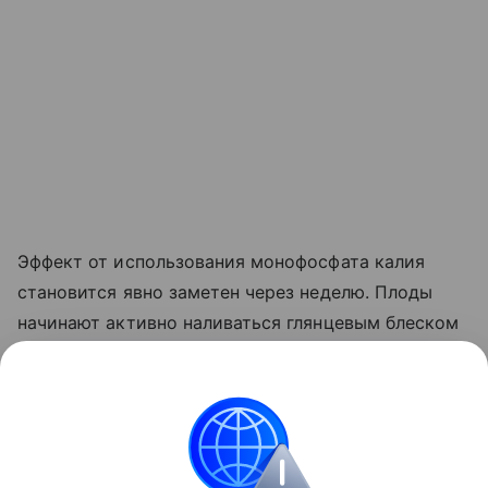
Эффект от использования монофосфата калия
становится явно заметен через неделю. Плоды
начинают активно наливаться глянцевым блеском
и краснеть прямо на ветке. Куст прекращает
выпускать лишние
пасынки
, сосредоточив всю
свою силу на том, чтобы дать урожайю
возможность нормально вызреть.